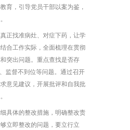
示教育，引导党员干部以案为鉴，
线。
能真正找准病灶、对症下药，让学
要结合工作实际，全面梳理在贯彻
节和突出问题。重点查找是否存
严、监督不到位等问题。通过召开
征求意见建议，开展批评和自我批
向。
详细具体的整改措施，明确整改责
能够立即整改的问题，要立行立