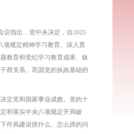
开会议指出，党中央决定，自2025
八项规定精神学习教育。深入贯
主题教育和党纪学习教育成果、纵
群干群关系、巩固党的执政基础的
，决定党和国家事业成败。党的十
制定和落实中央八项规定开局破
势下作风建设抓什么、怎么抓的问