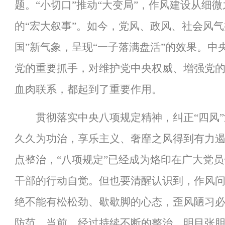
题。
“小切口”推动“大变局”，作风建设从细
的“宏大叙事”。如今，党风、政风、社会风
国”新气象，呈现“一子落满盘活”的效果。
党的重要抓手，对维护党中央权威、增强党
血肉联系，都起到了重要作用。
贯彻落实中央八项规定精神，纠正
“四风
久久为功治，享乐主义、奢靡之风得到有力
点整治，“八项规定”已经成为烙印在广大党员
干部的行动自觉。但也要清醒认识到，作风
绝不能有松松劲、歇歇脚的心态，歪风陋习
防范。当前，经过持续不断的整治，明目张