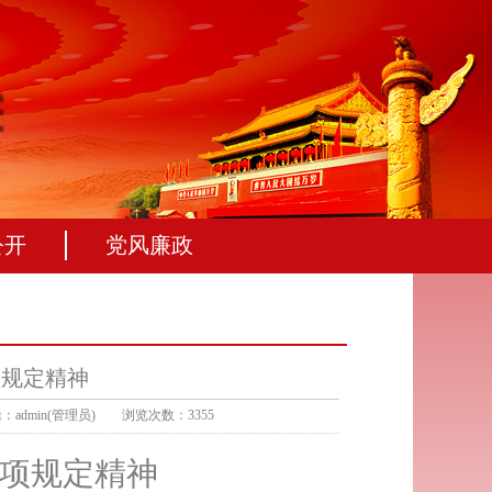
公开
党风廉政
项规定精神
admin(管理员) 浏览次数：3355
项规定精神