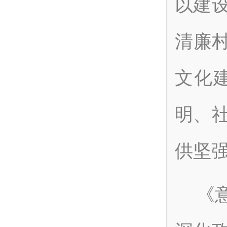
以建
清廉
文化
明、
供坚
《