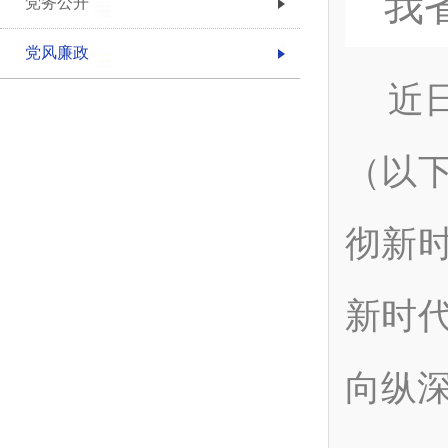
我
党务公开
党风廉政
近
（以
彻新
新时
向纵