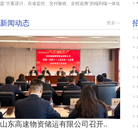
>
盖“方案设计、在途监控、交付验收、全程追溯”的端到端一体化
物流解决方案。
新闻动态
更多>>
公司自有专业运输车辆百余辆、自有船舶4艘，整合社会协同车
辆千余辆、合作船舶百余艘，具备沥青日运力15000吨、钢材日
>
运量10000吨、水泥日运量15000吨的综合运输能力，形成水陆
>
兼备、规模充沛的多式联运网络。依托智能动态监控平台与主
>
动安全防御系统，可实现运输车辆24小时动态监控、数据统计
>
分析、风险预警与隐患排查等，全面保障运输安全与效率。
>
公司持有道路运输经营、水路运输、危险货物运输资质，连续
>
多年荣获市级危险货物运输企业质量信誉考核AAA最高评级，
>
安全生产信用等级持续维持A级标准，获得全国交通运输企业安
>
全生产标准化建设二级认证资质，获评淄博市临淄区物流与交
>
通运输协会副会长单位。
山东高速物资储运有限公司召开..
>
展望未来，储运公司将以价值创造为导向、以资源整合为抓