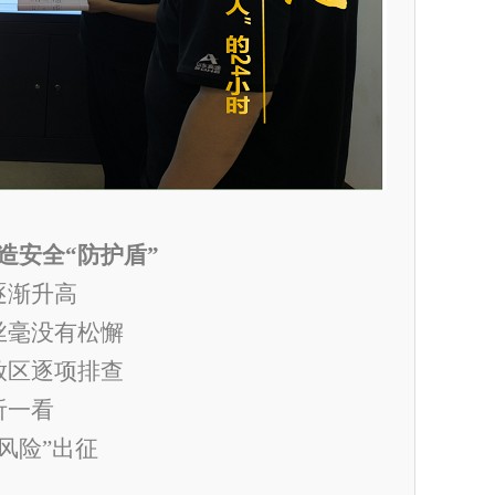
造安全
“
防护盾
”
逐渐升高
丝毫没有松懈
放区逐项排查
听一看
零风险”出征