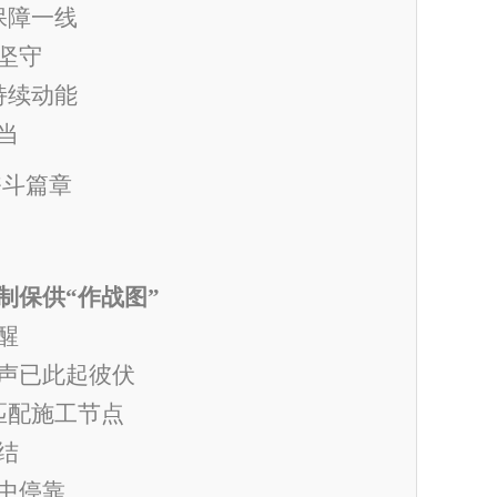
保障
一线
坚守
持续动能
当
奋斗篇章
制保供
“
作战图
”
醒
声已此起彼伏
匹配施工节点
结
中停靠