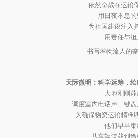
依然奋战
在运输
用日夜不息的
为祖国建设
注入
用责任与担
书写着
物流人
的
天际微明：科学运筹，绘
大地刚刚苏
调度室内电话声、键盘
为确保物资运输精准
他们早早集
从车辆装载到途