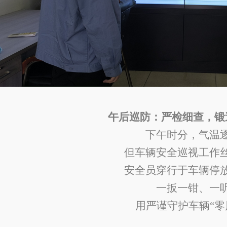
午后
巡防
：严检细查，锻
下午时分，气温
但车辆安全巡视工作
安全员穿行于车辆停
一扳一钳、一
用严谨守护车辆
“