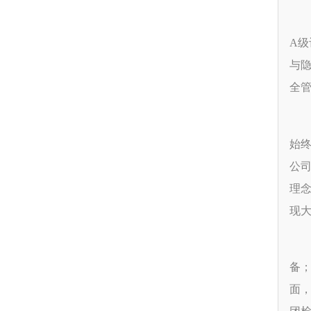
A
与
全管
始
公司
理
现
备
面