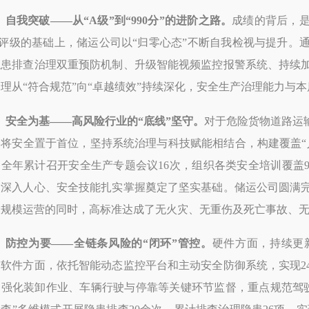
自我突破
——从“A级”到“990分”的进阶之路。
成绩
的背后，
级评级的基础上，储运公司以“归零心态”不断自我检视与提升。
隐患排查治理双重预防机制、升级智能视频监控报警系统、持续
理从“符合规范”向“卓越绩效”持续深化，安全生产治理能力与
安全为基
——高风险行业的“底线”坚守。
对于危险货物道路运
终将安全置于首位，坚持系统治理与科技赋能相结合，构建覆盖“
全年累计召开安全生产专题会议16次，组织各类安全培训覆盖97
念深入人心、安全技能扎实掌握奠定了坚实基础。储运公司圆满完
大规模运营的同时，高标准达成了无火灾、无重伤及死亡事故、
防控为要
——全链条风险的“闭环”管控。
硬件方面，持续更
；软件方面，依托智能动态监控平台
和主动安全防御系统，实现
，强化装卸作业、车辆行驶与停靠等关键环节监督，重点规范驾驶