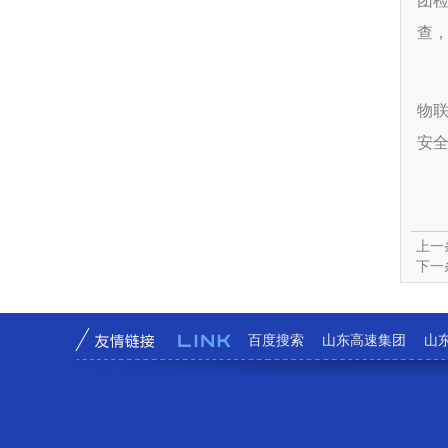
团检
查，
物
安
上一
下一
百度搜索
山东高速集团
山