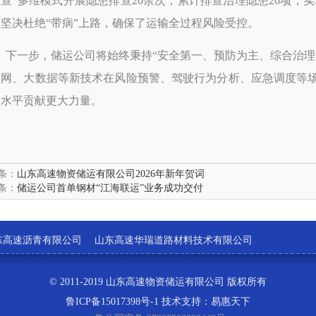
查”多维模式开展隐患排查20余次，累计排查治理隐患26项，实
坚决杜绝“带病”上路，确保了运输全过程风险受控。
下一步，储运公司将始终秉持
“安全第一、预防为主、综合治理
联网、大数据等新技术在风险预警、驾驶行为分析、应急调度等
全水平贡献更大力量。
条：
山东高速物资储运有限公司2026年新年贺词
条：
储运公司首单钢材“江海联运”业务成功交付
东高速沥青有限公司
山东高速华瑞道路材料技术有限公司
© 2011-2019 山东高速物资储运有限公司 版权所有
鲁ICP备15017398号-1
技术支持：易惠天下